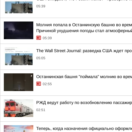
05:39
Молния попала в Останкинскую башню во время
Причиной ухудшения погоды стал атмосферный
05:39
The Wall Street Journal: разведка США ждет п
05:05
Останкинская башня "поймала" молнию во врем
02:55
РЖД ведут работу по возобновлению пассажир
02:51
Теперь, когда назначения официально оформле