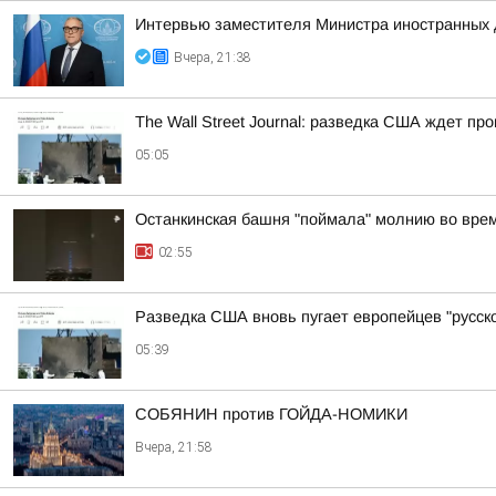
Интервью заместителя Министра иностранных д
Вчера, 21:38
The Wall Street Journal: разведка США ждет пр
05:05
Останкинская башня "поймала" молнию во врем
02:55
Разведка США вновь пугает европейцев "русско
05:39
СОБЯНИН против ГОЙДА-НОМИКИ
Вчера, 21:58