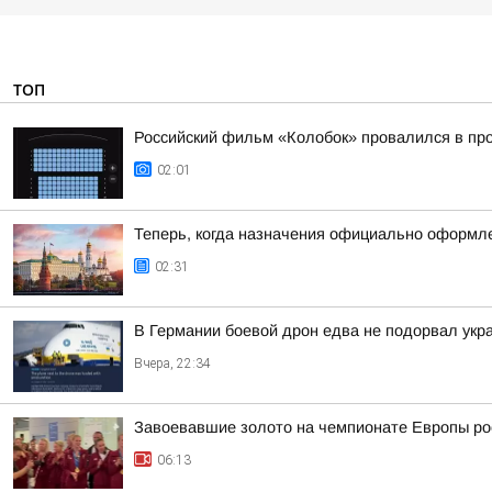
ТОП
Российский фильм «Колобок» провалился в пр
02:01
Теперь, когда назначения официально оформле
02:31
В Германии боевой дрон едва не подорвал укр
Вчера, 22:34
Завоевавшие золото на чемпионате Европы рос
06:13