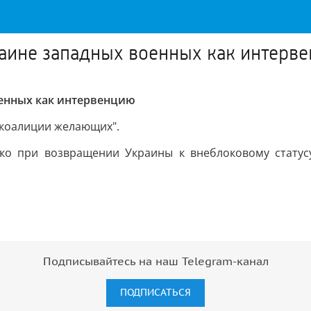
раине западных военных как интерв
оенных как интервенцию
"коалиции желающих".
ко при возвращении Украины к внеблоковому статусу
Подписывайтесь на наш Telegram-канал
ПОДПИСАТЬСЯ