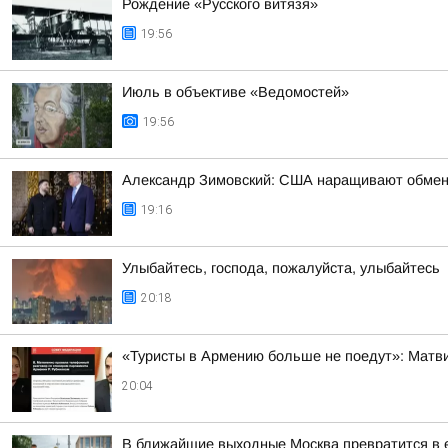
Рождение «Русского витязя»
19:56
Июль в объективе «Ведомостей»
19:56
Александр Зимовский: США наращивают обмен р
19:16
Улыбайтесь, господа, пожалуйста, улыбайтесь
20:18
«Туристы в Армению больше не поедут»: Матви
20:04
В ближайшие выходные Москва превратится в е