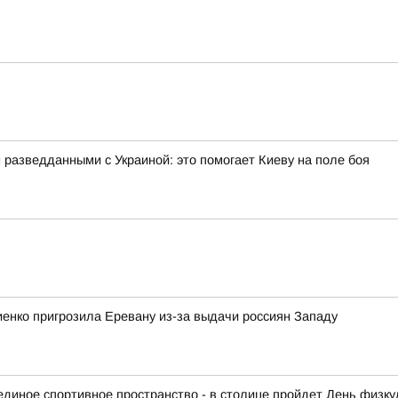
азведданными с Украиной: это помогает Киеву на поле боя
енко пригрозила Еревану из-за выдачи россиян Западу
диное спортивное пространство - в столице пройдет День физку