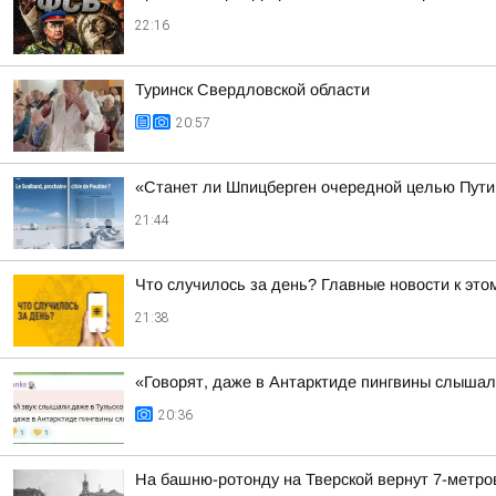
22:16
Туринск Свердловской области
20:57
«Станет ли Шпицберген очередной целью Путин
21:44
Что случилось за день? Главные новости к этом
21:38
«Говорят, даже в Антарктиде пингвины слыша
20:36
На башню-ротонду на Тверской вернут 7-метро