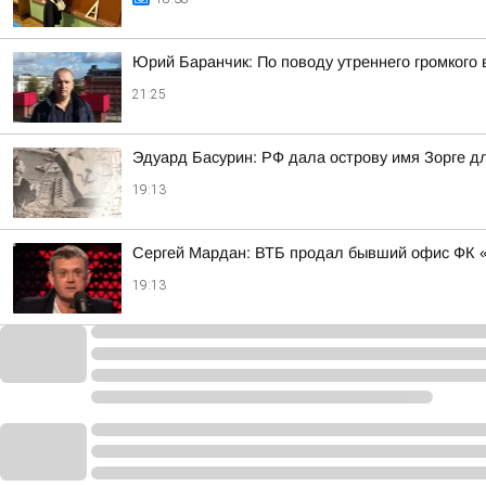
Юрий Баранчик: По поводу утреннего громкого
21:25
Эдуард Басурин: РФ дала острову имя Зорге д
19:13
Сергей Мардан: ВТБ продал бывший офис ФК «
19:13