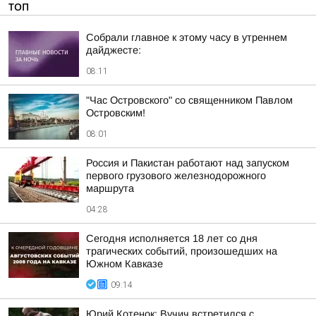
ТОП
Собрали главное к этому часу в утреннем
дайджесте:
08:11
"Час Островского" со священником Павлом
Островским!
08:01
Россия и Пакистан работают над запуском
первого грузового железнодорожного
маршрута
04:28
Сегодня исполняется 18 лет со дня
трагических событий, произошедших на
Южном Кавказе
09:14
Юрий Котенок: Вучич встретился с