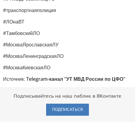
#транспортнаяполиция
#ЛОнаВТ
#ТамбовскийЛО
#МоскваЯрославскаяЛУ
#МоскваЛенинградскаяЛО
#МоскваКиевскаяЛО
Источник:
Telegram-канал "УТ МВД России по ЦФО"
Подписывайтесь на наш паблик в ВКонтакте
ПОДПИСАТЬСЯ