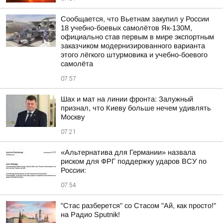
Сообщается, что Вьетнам закупил у России
18 учебно-боевых самолётов Як-130М,
официально став первым в мире экспортным
заказчиком модернизированного варианта
этого лёгкого штурмовика и учебно-боевого
самолёта
07:57
Шах и мат на линии фронта: Залужный
признал, что Киеву больше нечем удивлять
Москву
07:21
«Альтернатива для Германии» назвала
риском для ФРГ поддержку ударов ВСУ по
России:
07:54
"Стас разберется" со Стасом "Ай, как просто!"
на Радио Sputnik!