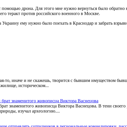
 с помощью дрона. Для этого мне нужно вернуться было обратн
го теракт против российского военного в Москве.
а Украину ему нужно было поехать в Краснодар и забрать взрыв
кая-то, иначе и не скажешь, творится с бывшим имуществом быв
 жилище, историческом...
брат знаменитого живописца Виктора Васнецова
 знаменитого живописца Виктора Васнецова. В тени своего ус
рироды, изучал археологию....
чаще отправлять сотрудников в региональные командировки, ра