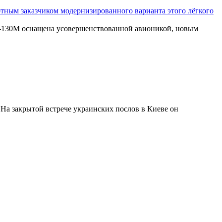
ртным заказчиком модернизированного варианта этого лёгкого
Як-130М оснащена усовершенствованной авионикой, новым
На закрытой встрече украинских послов в Киеве он