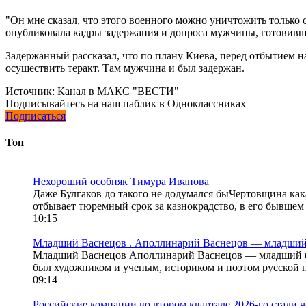
"Он мне сказал, что этого военного можно уничтожить только
опубликовала кадры задержания и допроса мужчины, готовивше
Задержанный рассказал, что по плану Киева, перед отбытием н
осуществить теракт. Там мужчина и был задержан.
Источник:
Канал в МАКС "ВЕСТИ"
Подписывайтесь на наш паблик в Одноклассниках
Подписаться
Топ
Нехороший особняк Тимура Иванова
Даже Булгаков до такого не додумался быЧертовщина ка
отбывает тюремный срок за казнокрадство, в его бывшем
10:15
Младший Васнецов . Аполлинарий Васнецов — младший 
Младший Васнецов Аполлинарий Васнецов — младший брат
был художником и ученым, историком и поэтом русской п
09:14
Российские компании во втором квартале 2026-го стали 