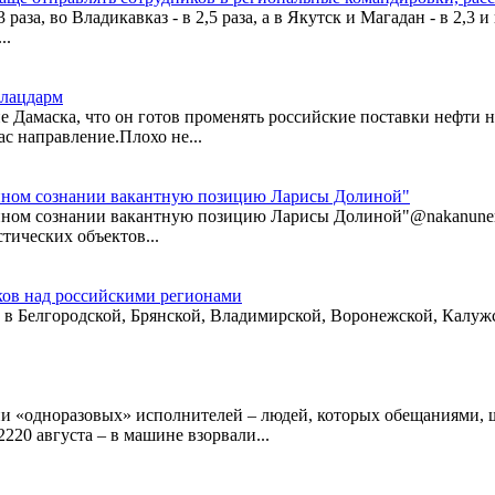
 раза, во Владикавказ - в 2,5 раза, а в Якутск и Магадан - в 2,
..
плацдарм
 Дамаска, что он готов променять российские поставки нефти н
ас направление.Плохо не...
енном сознании вакантную позицию Ларисы Долиной"
ном сознании вакантную позицию Ларисы Долиной"@nakanuneru 
тических объектов...
ов над российскими регионами
 Белгородской, Брянской, Владимирской, Воронежской, Калужс
ии «одноразовых» исполнителей – людей, которых обещаниями,
220 августа – в машине взорвали...