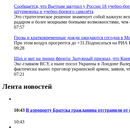
Сообщается, что Вьетнам закупил у России 18 учебно-бо
штурмовика и учебно-боевого самолёта
Это стратегическое решение знаменует собой важную ве
радаром и более мощными боевыми возможностями, чем с
07:57
Грозы и кратковременные дожди ожидаются сегодня в Мос
При этом воздух прогреется до +31.Подписаться на РИА
09:28
Шах и мат на линии фронта: Залужный признал, что Кие
Экс-главком ВСУ, а ныне посол Украины в Лондоне Вале
фактически вынес приговор украинской армии, заявив, чт
07:21
Лента новостей
10:43
В аэропорту Братска гражданина отстранили от 
10:43