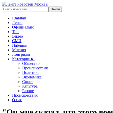
Главная
Лента
Официально
Топ
Видео
СМИ
Паблики
Мнения
Лонгриды
Категории
►
Общество
Происшествия
Политика
Экономика
Спорт
Культура
Разное
Происшествия
О нас
"Он мне сказал, что этого в