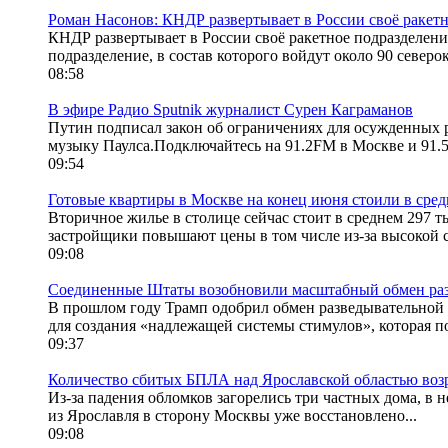
Роман Насонов: КНДР развертывает в России своё ракетно
КНДР развертывает в России своё ракетное подразделени
подразделение, в состав которого войдут около 90 север
08:58
В эфире Радио Sputnik журналист Сурен Каграманов
Путин подписал закон об ограничениях для осужденных р
музыку Паулса.Подключайтесь на 91.2FM в Москве и 91.5
09:54
Готовые квартиры в Москве на конец июня стоили в сред
Вторичное жилье в столице сейчас стоит в среднем 297 ты
застройщики повышают цены в том числе из-за высокой с
09:08
Соединенные Штаты возобновили масштабный обмен ра
В прошлом году Трамп одобрил обмен разведывательной 
для создания «надлежащей системы стимулов», которая по
09:37
Количество сбитых БПЛА над Ярославской областью возр
Из-за падения обломков загорелись три частных дома, 
из Ярославля в сторону Москвы уже восстановлено...
09:08