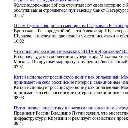
Железнодорожные войска отсчитывают свою историю с 6 а
обслуживания строящегося пути между Санкт-Петербург
07:57
О чем Путин говорил со сменщиком Гладкова в Белгород
Врио главы Белгородской области Александр Шуваев расс
Шуваева, в последние две недели участились атаки и обст
10:02
Что стало целью атаки вражеских БПЛА в Ярославле? Вл
В городе, судя по сообщениям губернатора Михаила Евра
Москвы. По другому маршруту запущен и общественный т
07:51
Китай использует российскую войну как оплаченный Моск
принимает на себя российские потери и санкционные из
Китай использует российскую войну как оплаченный Моск
принимает на себя российские потери и санкционные изд
08:03
Путин назвал энергетику ключевым направлением сотру
Президент России Владимир Путин заявил, что энергетик
инфраструктуры Киргизии и реализует совместные проект
09:41