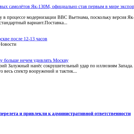
евых самолётов Як-130М, официально став первым в мире экспо
ху в процессе модернизации ВВС Вьетнама, поскольку версия 
тандартный вариант.Поставка...
кве после 12-13 часов
 Новости
ву больше нечем удивлять Москву
рий Залужный нанёс сокрушительный удар по иллюзиям Запада. 
о весь спектр вооружений и тактик...
перелета и привлекли к административной ответственности