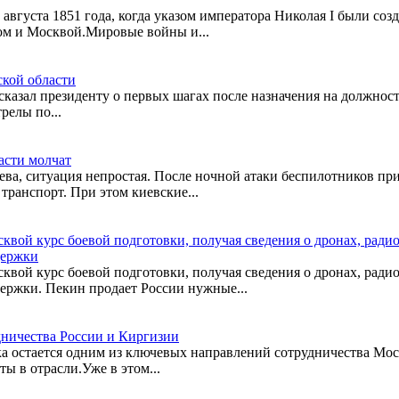
вгуста 1851 года, когда указом императора Николая I были со
ом и Москвой.Мировые войны и...
ской области
казал президенту о первых шагах после назначения на должнос
релы по...
асти молчат
ева, ситуация непростая. После ночной атаки беспилотников пр
ранспорт. При этом киевские...
вой курс боевой подготовки, получая сведения о дронах, ради
держки
вой курс боевой подготовки, получая сведения о дронах, ради
ержки. Пекин продает России нужные...
дничества России и Киргизии
а остается одним из ключевых направлений сотрудничества Моск
ы в отрасли.Уже в этом...