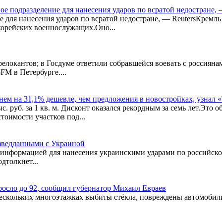
е подразделение для нанесения ударов по всратой недостране, 
е для нанесения ударов по всратой недостране, — ReutersКремль
окорейских военнослужащих.Оно...
елокантов; в Госдуме ответили собравшейся воевать с россияна
FM в Петербурге....
нем на 31,1% дешевле, чем предложения в новостройках, узнал 
с. руб. за 1 кв. м. Дисконт оказался рекордным за семь лет.Это
тоимости участков под...
зведданными с Украиной
информацией для нанесения украинскими ударами по российской
дтолкнет...
осло до 92, сообщил губернатор Михаил Евраев
в нескольких многоэтажках выбиты стёкла, повреждены автомоб