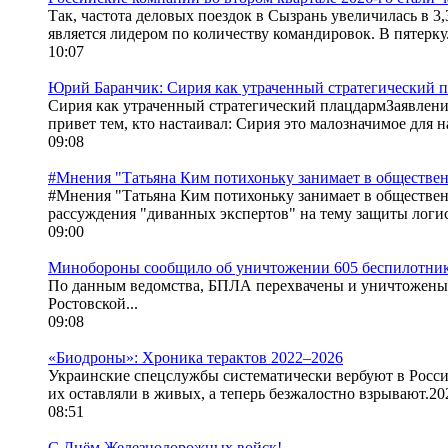
Так, частота деловых поездок в Сызрань увеличилась в 3,3
является лидером по количеству командировок. В пятерку.
10:07
Юрий Баранчик: Сирия как утраченный стратегический 
Сирия как утраченный стратегический плацдармЗаявление
привет тем, кто настаивал: Сирия это малозначимое для н
09:08
#Мнения "Татьяна Ким потихоньку занимает в обществ
#Мнения "Татьяна Ким потихоньку занимает в обществен
рассуждения "диванных экспертов" на тему защиты логис
09:00
Минобороны сообщило об уничтожении 605 беспилотник
По данным ведомства, БПЛА перехвачены и уничтожены в
Ростовской...
09:08
«Биодроны»: Хроника терактов 2022–2026
Украинские спецслужбы систематически вербуют в Росс
их оставляли в живых, а теперь безжалостно взрывают.202
08:51
С Днём Железнодорожных войск!