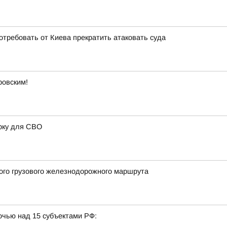
отребовать от Киева прекратить атаковать суда
ровским!
рку для СВО
вого грузового железнодорожного маршрута
очью над 15 субъектами РФ: