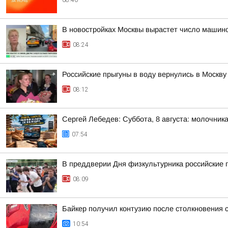
08:40
В новостройках Москвы вырастет число машин
08:24
Российские прыгуны в воду вернулись в Москв
08:12
Сергей Лебедев: Суббота, 8 августа: молочника
07:54
В преддверии Дня физкультурника российские 
08:09
Байкер получил контузию после столкновения с
10:54