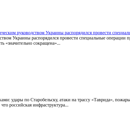
тическим руководством Украины распорядился провести специа
дством Украины распорядился провести специальные операции 
ь «значительно сокращена»...
ами: удары по Старобельску, атаки на трассу «Таврида», пожа
, что российская инфраструктура...