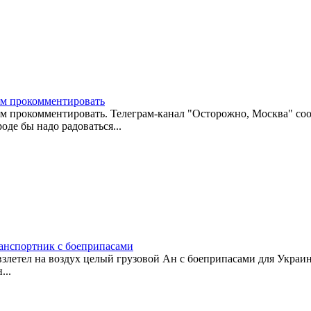
мым прокомментировать
ым прокомментировать. Телеграм-канал "Осторожно, Москва" со
оде бы надо радоваться...
ранспортник с боеприпасами
злетел на воздух целый грузовой Ан с боеприпасами для Украины
...