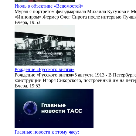
Июль в объективе «Ведомостей»
Мурал с портретом фельдмаршала Михаила Кутузова в 
«Иннопром».Фермер Олег Сирота после интервью.Лучшие
Вчера, 19:53
Рождение «Русского витязя»
Рождение «Русского витязя»5 августа 1913 - В Петербур
конструкции Игоря Сикорского, построенный им на петер
Вчера, 19:53
Главные новости к этому часу: