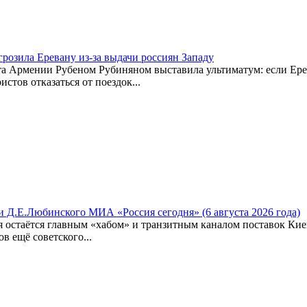
розила Еревану из-за выдачи россиян Западу
та Армении Рубеном Рубиняном выставила ультиматум: если Ере
стов отказаться от поездок...
 Д.Е.Любинского МИА «Россия сегодня» (6 августа 2026 года)
остаётся главным «хабом» и транзитным каналом поставок Киев
ов ещё советского...