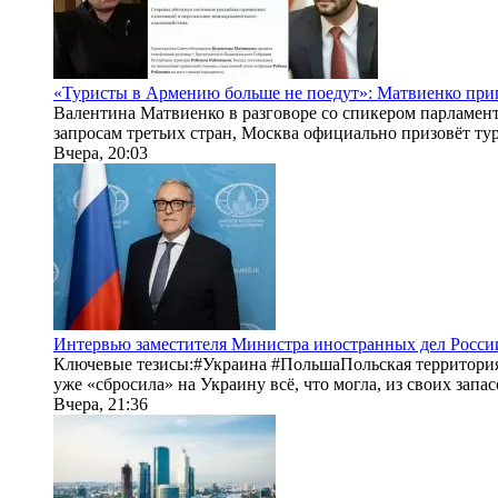
«Туристы в Армению больше не поедут»: Матвиенко приг
Валентина Матвиенко в разговоре со спикером парламен
запросам третьих стран, Москва официально призовёт тури
Вчера, 20:03
Интервью заместителя Министра иностранных дел России
Ключевые тезисы:#Украина #ПольшаПольская территория 
уже «сбросила» на Украину всё, что могла, из своих запас
Вчера, 21:36