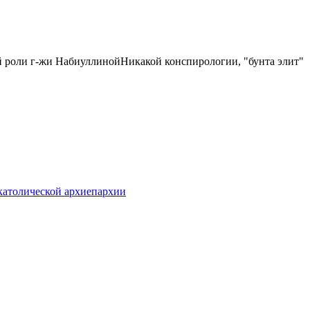
ой роли г-жи НабиуллинойНикакой конспирологии, "бунта элит"
католической архиепархии