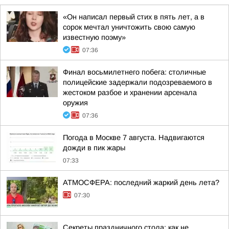
«Он написал первый стих в пять лет, а в
сорок мечтал уничтожить свою самую
известную поэму»
07:36
Финал восьмилетнего побега: столичные
полицейские задержали подозреваемого в
жестоком разбое и хранении арсенала
оружия
07:36
Погода в Москве 7 августа. Надвигаются
дожди в пик жары
07:33
АТМОСФЕРА: последний жаркий день лета?
07:30
Секреты праздничного стола: как не