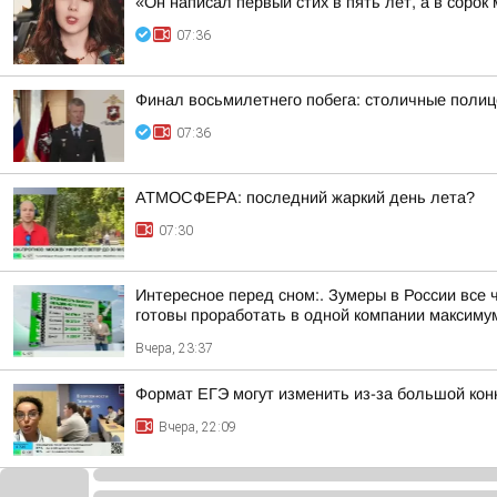
«Он написал первый стих в пять лет, а в соро
07:36
Финал восьмилетнего побега: столичные полиц
07:36
АТМОСФЕРА: последний жаркий день лета?
07:30
Интересное перед сном:. Зумеры в России все 
готовы проработать в одной компании максимум 
Вчера, 23:37
Формат ЕГЭ могут изменить из-за большой ко
Вчера, 22:09