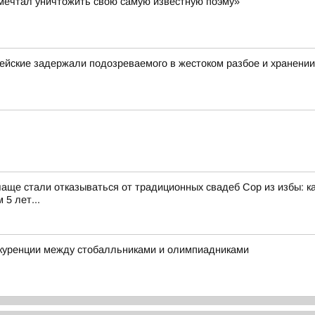
к мечтал уничтожить свою самую известную поэму»
ейские задержали подозреваемого в жестоком разбое и хранени
чаще стали отказываться от традиционных свадеб Сор из избы: к
5 лет...
нкуренции между стобалльниками и олимпиадниками