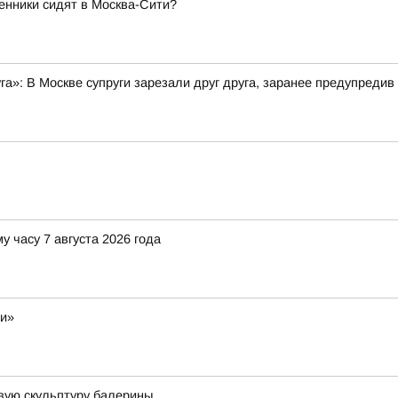
енники сидят в Москва-Сити?
уга»: В Москве супруги зарезали друг друга, заранее предупредив
у часу 7 августа 2026 года
ли»
вую скульптуру балерины