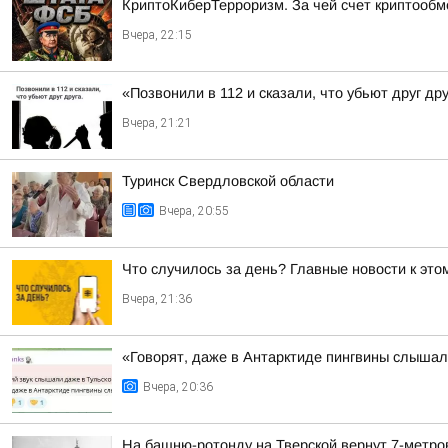
КриптоКиберТерроризм. За чей счет криптообм
Вчера, 22:15
«Позвонили в 112 и сказали, что убьют друг др
Вчера, 21:21
Туринск Свердловской области
Вчера, 20:55
Что случилось за день? Главные новости к этом
Вчера, 21:36
«Говорят, даже в Антарктиде пингвины слыша
Вчера, 20:36
На башню-ротонду на Тверской вернут 7-метро