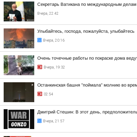
Секретарь Ватикана по международным делам Р
Вчера, 22:42
Улыбайтесь, господа, пожалуйста, улыбайтесь
Вчера, 20:16
Очень точечные работы по покраске дома веду
Вчера, 19:32
Останкинская башня "поймала" молнию во врем
02:54
Дмитрий Стешин: В этот день, предположител
Вчера, 21:57