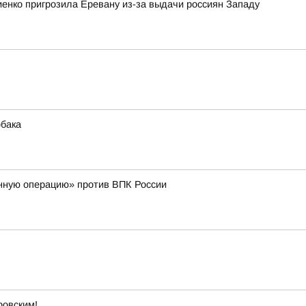
енко пригрозила Еревану из-за выдачи россиян Западу
обака
нную операцию» против ВПК России
ровским!