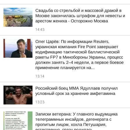
Свадьба со стрельбой и массовой дракой в
Москве закончилась штрафом для невесты и
арестом жениха - Осторожно Москва
14:43
Олег Царёв: По информации Reuters,
украинская компания Fire Point завершает
кодификацию тактической баллистической
ракеты FP7 в Минобороны Украины, процесс
должен занять 2–4 недели, а первое боевое
применение планируется на...
13:14
Российский боец ММА Ядуллаев получил
условный срок за хранение амфетамина
13:23
Записки ветерана: У главного выдумщика
телеграммных инсайдов, дегенерата с
пропитым лицом, хохла Петушария,
естественно, сразу родилась