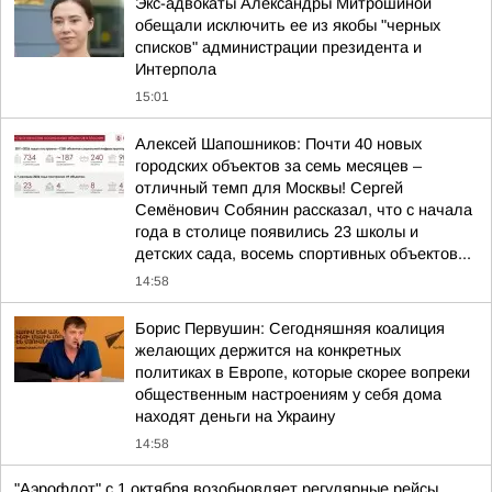
Экс-адвокаты Александры Митрошиной
обещали исключить ее из якобы "черных
списков" администрации президента и
Интерпола
15:01
Алексей Шапошников: Почти 40 новых
городских объектов за семь месяцев –
отличный темп для Москвы! Сергей
Семёнович Собянин рассказал, что с начала
года в столице появились 23 школы и
детских сада, восемь спортивных объектов...
14:58
Борис Первушин: Сегодняшняя коалиция
желающих держится на конкретных
политиках в Европе, которые скорее вопреки
общественным настроениям у себя дома
находят деньги на Украину
14:58
"Аэрофлот" с 1 октября возобновляет регулярные рейсы