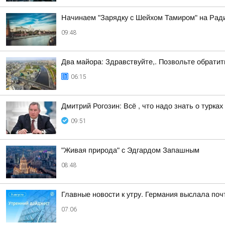
Начинаем "Зарядку с Шейхом Тамиром" на Ради
09:48
Два майора: Здравствуйте,. Позвольте обрати
06:15
Дмитрий Рогозин: Всё , что надо знать о турка
09:51
"Живая природа" с Эдгардом Запашным
08:48
Главные новости к утру. Германия выслала поч
07:06