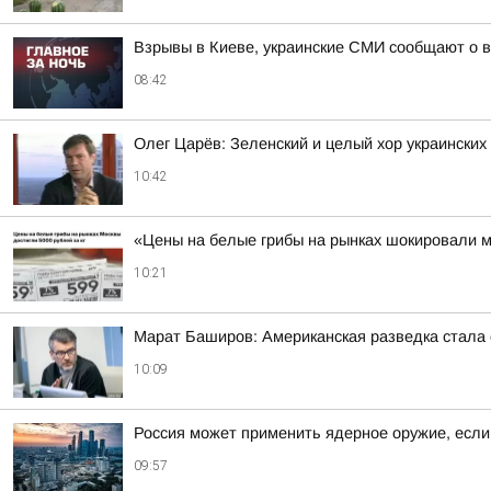
Взрывы в Киеве, украинские СМИ сообщают о в
08:42
Олег Царёв: Зеленский и целый хор украински
10:42
«Цены на белые грибы на рынках шокировали мо
10:21
Марат Баширов: Американская разведка стала 
10:09
Россия может применить ядерное оружие, если
09:57