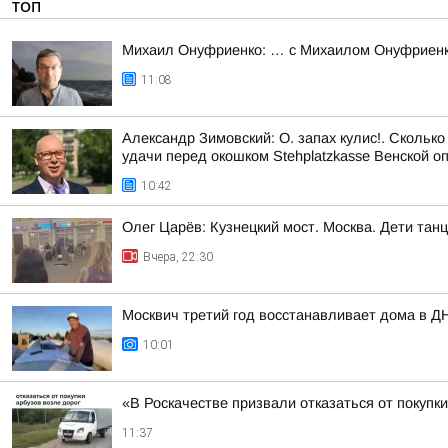
ТОП
Михаил Онуфриенко: … с Михаилом Онуфриенко 
11:08
Александр Зимовский: О. запах кулис!. Сколько
удачи перед окошком Stehplatzkasse Венской оп
10:42
Олег Царёв: Кузнецкий мост. Москва. Дети тан
Вчера, 22:30
Москвич третий год восстанавливает дома в Д
10:01
«В Роскачестве призвали отказаться от покупк
11:37